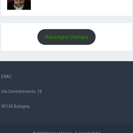
Rassegna Stampa
ENAC
Via Centotrecento, 18
40126 Bologna