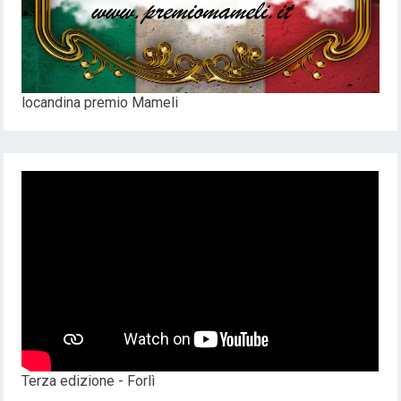
locandina premio Mameli
Terza edizione - Forlì