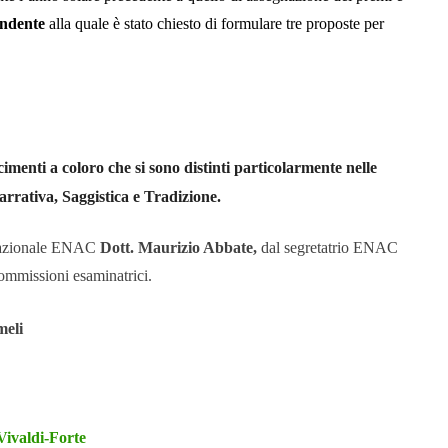
endente
alla quale
è stato
chiesto di formulare tre proposte per
cimenti a coloro che si sono distinti particolarmente n
elle
arrativa, Saggistica e Tradizione
.
e nazionale ENAC
Dott. Maurizio Abbate,
dal segretatrio ENAC
commissioni esaminatrici.
meli
Vivaldi-Forte