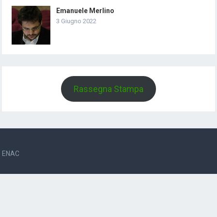
Emanuele Merlino
3 Giugno 2022
Rassegna Stampa
ENAC
Via Centotrecento, 18
40126 Bologna