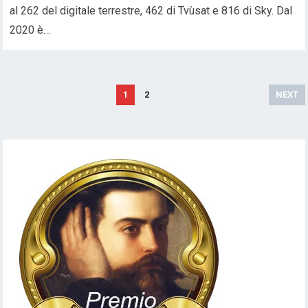
al 262 del digitale terrestre, 462 di Tvùsat e 816 di Sky. Dal
2020 è…
Paginazione
1
2
NEXT
degli
articoli